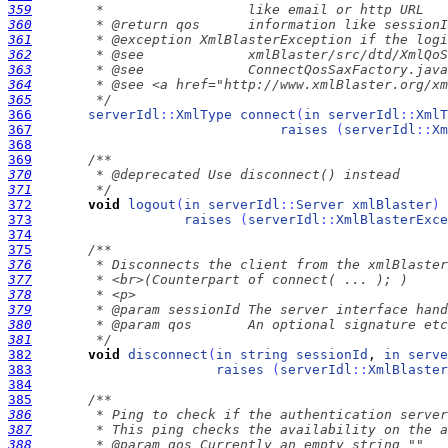
359
360
361
362
363
364
365
        */
366
serverIdl
:
:
XmlType
connect
(
in
serverIdl
:
:
XmlT
367
raises
(
serverIdl
:
:
Xm
368
369
370
371
        */
372
void
logout
(
in
serverIdl
:
:
Server
xmlBlaster
)
373
raises
(
serverIdl
:
:
XmlBlasterExce
374
375
376
377
378
379
380
381
        */
382
void
disconnect
(
in
string
sessionId
, 
in
serve
383
raises
(
serverIdl
:
:
XmlBlaster
384
385
386
387
388