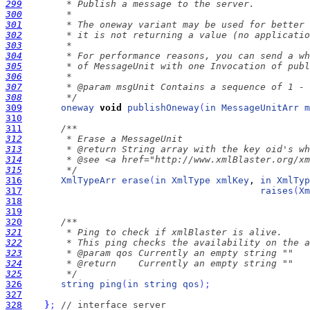
299
300
301
302
303
304
305
306
307
308
        */
309
oneway
void
publishOneway
(
in
MessageUnitArr
m
310
311
312
313
314
315
        */
316
XmlTypeArr
erase
(
in
XmlType
xmlKey
, 
in
XmlTyp
317
raises
(
Xm
318
319
320
321
322
323
324
325
        */
326
string
ping
(
in
string
qos
)
;
327
328
}
;
// interface server