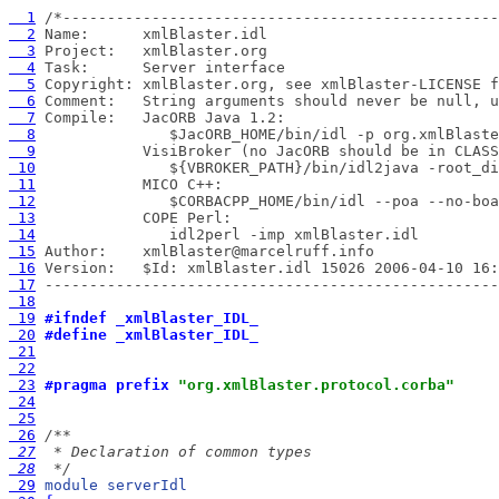
  1
  2
  3
  4
  5
  6
  7
  8
  9
 10
 11
 12
 13
 14
 15
 16
 17
 ---------------------------------------------------
 18
 19
#ifndef _xmlBlaster_IDL_
 20
#define _xmlBlaster_IDL_
 21
 22
 23
#pragma prefix 
"org.xmlBlaster.protocol.corba"
 24
 25
 26
 27
 28
  */
 29
module
serverIdl