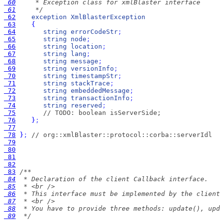
 60
 61
     */
 62
exception
XmlBlasterException
 63
{
 64
string
errorCodeStr
;
 65
string
node
;
 66
string
location
;
 67
string
lang
;
 68
string
message
;
 69
string
versionInfo
;
 70
string
timestampStr
;
 71
string
stackTrace
;
 72
string
embeddedMessage
;
 73
string
transactionInfo
;
 74
string
reserved
;
 75
// TODO: boolean isServerSide;
 76
}
;
 77
 78
}
;
// org::xmlBlaster::protocol::corba::serverIdl
 79
 80
 81
 82
 83
 84
 85
 86
 87
 88
 89
  */