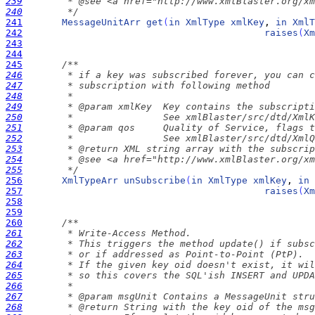
239
240
        */
241
MessageUnitArr
get
(
in
XmlType
xmlKey
, 
in
XmlT
242
raises
(
Xm
243
244
245
246
247
248
249
250
251
252
253
254
255
        */
256
XmlTypeArr
unSubscribe
(
in
XmlType
xmlKey
, 
in
257
raises
(
Xm
258
259
260
261
262
263
264
265
266
267
268