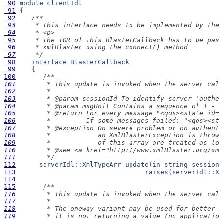
 90
module
clientIdl
 91
{
 92
 93
 94
 95
 96
 97
     */
 98
interface
BlasterCallback
 99
{
100
101
102
103
104
105
106
107
108
109
110
111
        */
112
serverIdl
:
:
XmlTypeArr
update
(
in
string
session
113
raises
(
serverIdl
:
:
X
114
115
116
117
118
119