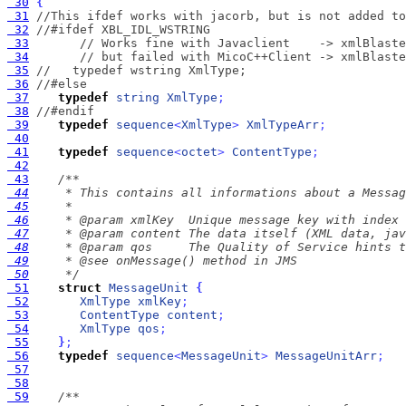
 30
{
 31
//This ifdef works with jacorb, but is not added to
 32
//#ifdef XBL_IDL_WSTRING
 33
// Works fine with Javaclient    -> xmlBlaste
 34
// but failed with MicoC++Client -> xmlBlaste
 35
//   typedef wstring XmlType; 
 36
//#else
 37
typedef
string
XmlType
;
 38
//#endif
 39
typedef
sequence
<
XmlType
>
XmlTypeArr
;
 40
 41
typedef
sequence
<
octet
>
ContentType
;
 42
 43
 44
 45
 46
 47
 48
 49
 50
     */
 51
struct
MessageUnit
{
 52
XmlType
xmlKey
;
 53
ContentType
content
;
 54
XmlType
qos
;
 55
}
;
 56
typedef
sequence
<
MessageUnit
>
MessageUnitArr
;
 57
 58
 59