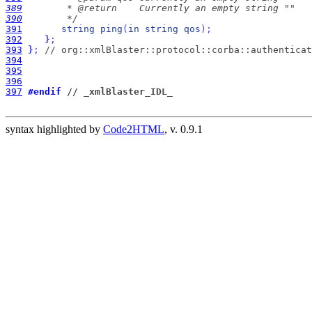
389
390
        */
391
string
ping
(
in
string
qos
)
;
392
}
;
393
}
;
// org::xmlBlaster::protocol::corba::authenticat
394
395
396
397
#endif 
// _xmlBlaster_IDL_
syntax highlighted by
Code2HTML
, v. 0.9.1