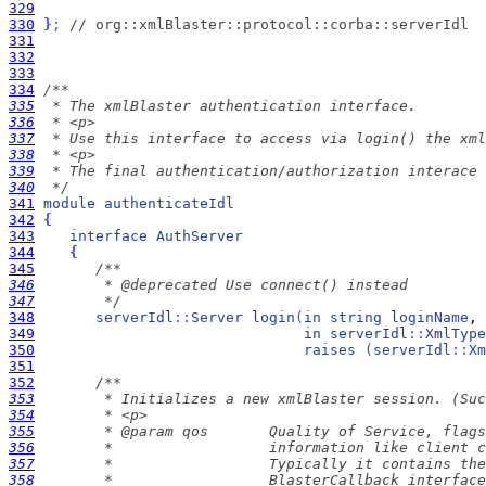
329
330
}
;
// org::xmlBlaster::protocol::corba::serverIdl
331
332
333
334
335
336
337
338
339
340
  */
341
module
authenticateIdl
342
{
343
interface
AuthServer
344
{
345
346
347
        */
348
serverIdl
:
:
Server
login
(
in
string
loginName
, 
349
in
serverIdl
:
:
XmlType
350
raises
(
serverIdl
:
:
Xm
351
352
353
354
355
356
357
358