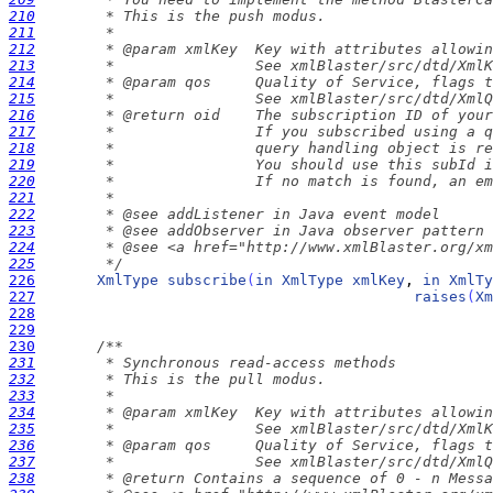
210
211
212
213
214
215
216
217
218
219
220
221
222
223
224
225
        */
226
XmlType
subscribe
(
in
XmlType
xmlKey
, 
in
XmlTy
227
raises
(
Xm
228
229
230
231
232
233
234
235
236
237
238