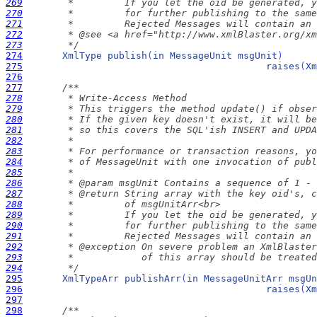
269
270
271
272
273
        */
274
XmlType
publish
(
in
MessageUnit
msgUnit
)
275
raises
(
Xm
276
277
278
279
280
281
282
283
284
285
286
287
288
289
290
291
292
293
294
        */
295
XmlTypeArr
publishArr
(
in
MessageUnitArr
msgUn
296
raises
(
Xm
297
298