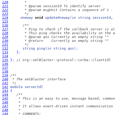
120
121
122
123
        */
124
oneway
void
updateOneway
(
in
string
sessionId
, 
125
126
127
128
129
130
131
        */
132
string
ping
(
in
string
qos
)
;
133
}
;
134
135
}
;
// org::xmlBlaster::protocol::corba::clientIdl
136
137
138
139
140
141
  */
142
module
serverIdl
143
{
144
145
146
147
148
149